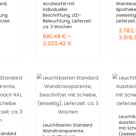
Wandaus
und,
Acrylwürfel mit
Apotheke
individueller
zweiseiti
ung
Beschriftung, LED-
Lieferzei
rzeit:
Beleuchtung, Lieferzeit:
ca. 3 Wochen
2.782
681,49
€
–
3.515,
2.223,42
€
Leuchtk
Aussteck
Leuchtkasten Standard
mit Sch
Wandtransparente,
tandard
(zweisei