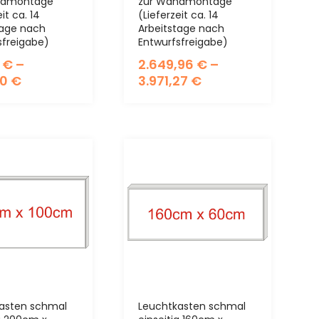
ndmontage
zur Wandmontage
it ca. 14
(Lieferzeit ca. 14
tage nach
Arbeitstage nach
sfreigabe)
Entwurfsfreigabe)
7
€
–
2.649,96
€
–
10
€
3.971,27
€
asten schmal
Leuchtkasten schmal