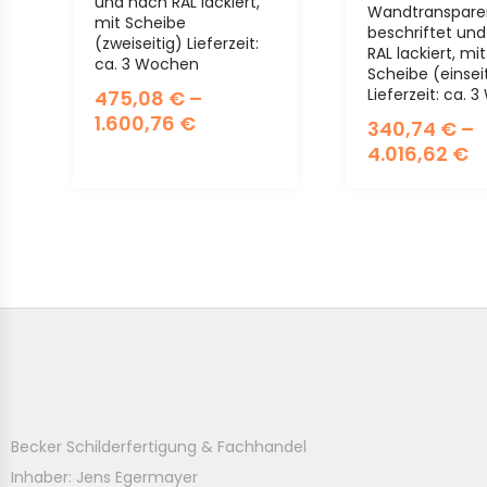
und nach RAL lackiert,
Wandtranspare
mit Scheibe
beschriftet un
(zweiseitig) Lieferzeit:
RAL lackiert, mit
ca. 3 Wochen
Scheibe (einseit
Lieferzeit: ca.
475,08
€
–
1.600,76
€
340,74
€
–
4.016,62
€
Becker Schilderfertigung & Fachhandel
Inhaber: Jens Egermayer