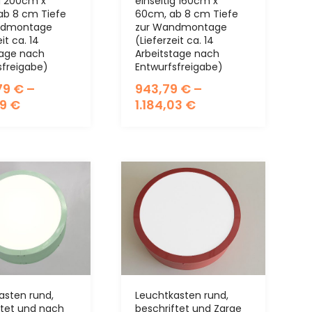
ig 200cm x
einseitig 160cm x
ab 8 cm Tiefe
60cm, ab 8 cm Tiefe
ndmontage
zur Wandmontage
it ca. 14
(Lieferzeit ca. 14
tage nach
Arbeitstage nach
sfreigabe)
Entwurfsfreigabe)
,79
€
–
943,79
€
–
19
€
1.184,03
€
asten rund,
Leuchtkasten rund,
ftet und nach
beschriftet und Zarge