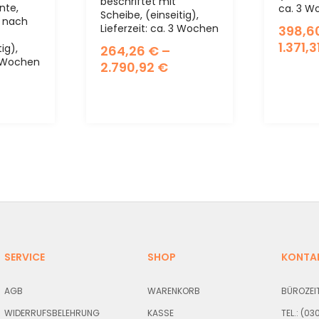
beschriftet mit
nte,
ca. 3 W
Scheibe, (einseitig),
d nach
Lieferzeit: ca. 3 Wochen
398,6
1.371,3
ig),
264,26
€
–
 3 Wochen
2.790,92
€
SERVICE
SHOP
KONTA
AGB
WARENKORB
BÜROZEIT
WIDERRUFSBELEHRUNG
KASSE
TEL.: (0