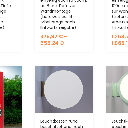
 x
einseitig 80cm x 50cm,
einseit
Tiefe
ab 8 cm Tiefe zur
100cm, 
age
Wandmontage
zur Wa
4
(Lieferzeit ca. 14
(Lieferze
ch
Arbeitstage nach
Arbeits
be)
Entwurfsfreigabe)
Entwurf
379,97
€
–
1.258
555,24
€
1.869,
Leuchtkasten rund,
Leuchtk
beschriftet und nach
beschri