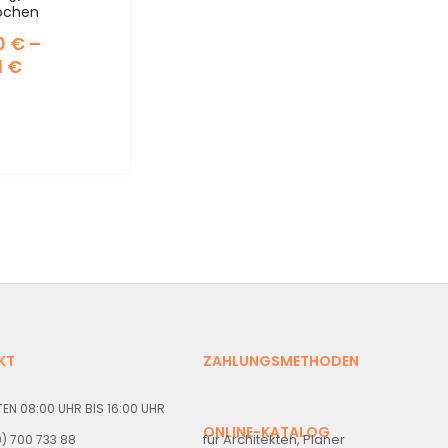
ochen
0
€
–
1
€
KT
ZAHLUNGSMETHODEN
EN 08:00 UHR BIS 16:00 UHR
ONLINE-KATALOG
für Architekten, Planer
30) 700 733 88