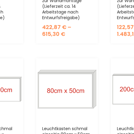
zur Wandmontage
zur Wa
4
(Lieferzeit ca. 14
(Lieferze
ch
Arbeitstage nach
Arbeits
be)
Entwurfsfreigabe)
Entwurf
422,87
€
–
122,5
615,30
€
1.483,
schmal
Leuchtkasten schmal
Leuchtk