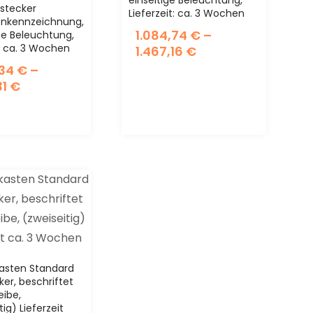
stecker
Lieferzeit: ca. 3 Wochen
nkennzeichnung,
1.084,74
€
–
ge Beleuchtung,
t: ca. 3 Wochen
1.467,16
€
,34
€
–
31
€
asten Standard
er, beschriftet
eibe,
tig) Lieferzeit