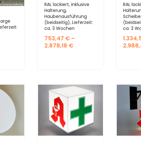
RAL lackiert, inklusive
RAL lacki
Halterung,
Halteru
Haubenausführung
Scheib
Zarge
(beidseitig), Lieferzeit:
(beidseit
ieferzeit:
ca. 3 Wochen
ca. 3 W
753,47
€
–
1.334
2.878,18
€
2.988