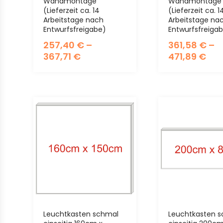
Wandmontage
Wandmontage
(Lieferzeit ca. 14
(Lieferzeit ca. 1
Arbeitstage nach
Arbeitstage na
Entwurfsfreigabe)
Entwurfsfreiga
257,40
€
–
361,58
€
–
367,71
€
471,89
€
Leuchtkasten schmal
Leuchtkasten 