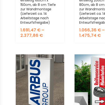
einseitig 160cm x
einseitig 200cm
150cm, ab 8 cm Tiefe
80cm, ab 8 cm 
zur Wandmontage
zur Wandmont
(Lieferzeit ca. 14
(Lieferzeit ca. 1
Arbeitstage nach
Arbeitstage na
Entwurfsfreigabe)
Entwurfsfreiga
1.691,47
€
–
1.066,36
€
–
2.377,86
€
1.475,74
€