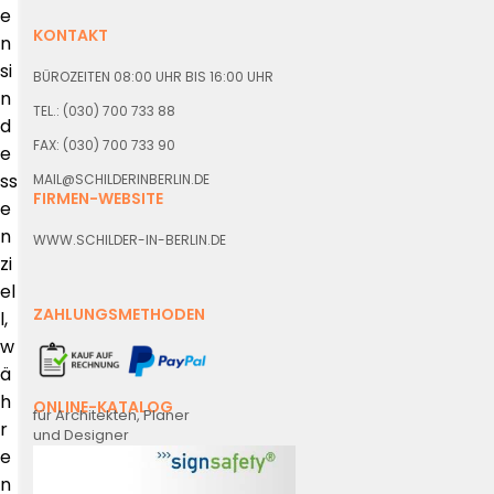
e
KONTAKT
n
si
BÜROZEITEN 08:00 UHR BIS 16:00 UHR
n
TEL.: (030) 700 733 88
d
FAX: (030) 700 733 90
e
ss
MAIL@SCHILDERINBERLIN.DE
FIRMEN-WEBSITE
e
n
WWW.SCHILDER-IN-BERLIN.DE
zi
el
ZAHLUNGSMETHODEN
l,
w
ä
h
ONLINE-KATALOG
für Architekten, Planer
r
und Designer
e
n