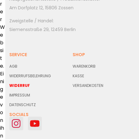
r
Am Dorfplatz 12, 15806 Zossen
e
r
Zweigstelle / Handel:
W
Siemensstraße 29, 12459 Berlin
e
b
si
SERVICE
SHOP
t
e.
AGB
WARENKORB
Ei
WIDERRUFSBELEHRUNG
KASSE
ni
WIDERRUF
VERSANDKOSTEN
g
IMPRESSUM
e
v
DATENSCHUTZ
o
SOCIALS
n
ih
n