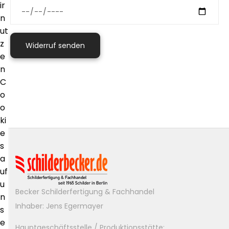
ir
n
ut
z
e
n
C
o
o
ki
e
s
a
uf
u
Becker Schilderfertigung & Fachhandel
n
Inhaber: Jens Egermayer
s
e
Hauptgeschäftsstelle / Produktionsstätte: