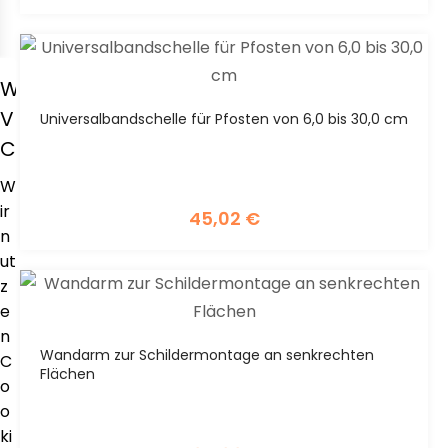
WIR
VERWENDEN
Universalbandschelle für Pfosten von 6,0 bis 30,0 cm
COOKIES
W
ir
45,02
€
n
ut
z
e
n
Wandarm zur Schildermontage an senkrechten
C
Flächen
o
o
ki