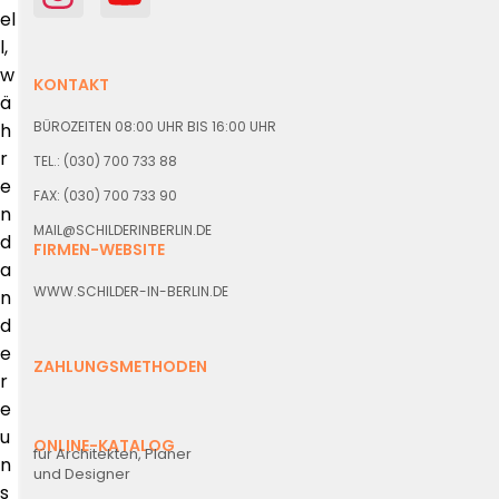
el
l,
w
KONTAKT
ä
BÜROZEITEN 08:00 UHR BIS 16:00 UHR
h
r
TEL.: (030) 700 733 88
e
FAX: (030) 700 733 90
n
MAIL@SCHILDERINBERLIN.DE
d
FIRMEN-WEBSITE
a
WWW.SCHILDER-IN-BERLIN.DE
n
d
e
ZAHLUNGSMETHODEN
r
e
u
ONLINE-KATALOG
für Architekten, Planer
n
und Designer
s