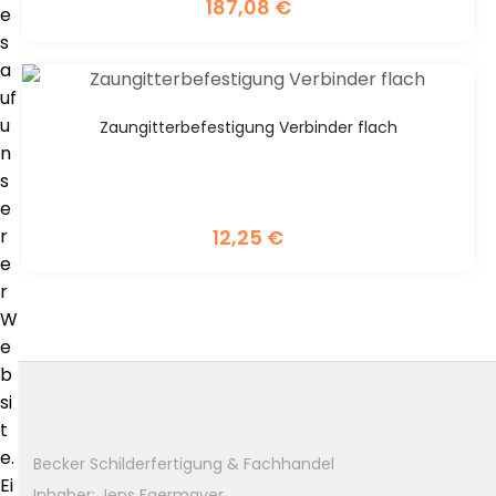
187,08
€
e
s
a
uf
u
Zaungitterbefestigung Verbinder flach
n
s
e
12,25
€
r
e
r
W
e
b
si
t
e.
Becker Schilderfertigung & Fachhandel
Ei
Inhaber: Jens Egermayer