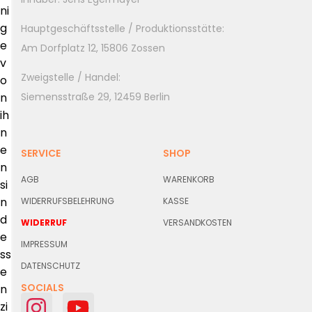
ni
g
Hauptgeschäftsstelle / Produktionsstätte:
e
Am Dorfplatz 12, 15806 Zossen
v
Zweigstelle / Handel:
o
Siemensstraße 29, 12459 Berlin
n
ih
n
e
SERVICE
SHOP
n
AGB
WARENKORB
si
n
WIDERRUFSBELEHRUNG
KASSE
d
WIDERRUF
VERSANDKOSTEN
e
IMPRESSUM
ss
DATENSCHUTZ
e
SOCIALS
n
zi