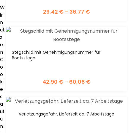
W
29,42
€
–
36,77
€
ir
n
ut
z
e
n
Stegschild mit Genehmigungsnummer für
Bootsstege
C
o
o
42,90
€
–
60,06
€
ki
e
s
a
uf
Verletzungsgefahr, Lieferzeit ca. 7 Arbeitstage
u
n