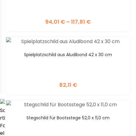
94,01
€
–
117,81
€
Spielplatzschild aus Aludibond 42 x 30 cm
82,11
€
WIR
VERWENDEN
Stegschild für Bootsstege 52,0 x 11,0 cm
COOKIES