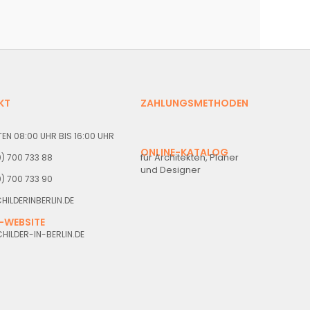
KT
ZAHLUNGSMETHODEN
EN 08:00 UHR BIS 16:00 UHR
ONLINE-KATALOG
für Architekten, Planer
30) 700 733 88
und Designer
0) 700 733 90
HILDERINBERLIN.DE
-WEBSITE
ILDER-IN-BERLIN.DE