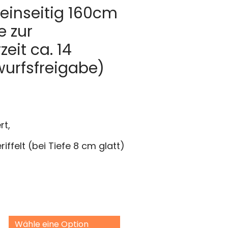
einseitig 160cm
e zur
eit ca. 14
wurfsfreigabe)
rt,
ffelt (bei Tiefe 8 cm glatt)