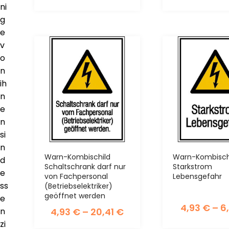
ni
g
e
v
o
n
ih
n
e
n
si
n
Warn-Kombischild
Warn-Kombisch
d
Schaltschrank darf nur
Starkstrom
e
von Fachpersonal
Lebensgefahr
ss
(Betriebselektriker)
geöffnet werden
e
4,93
€
–
6
4,93
€
–
20,41
€
n
zi