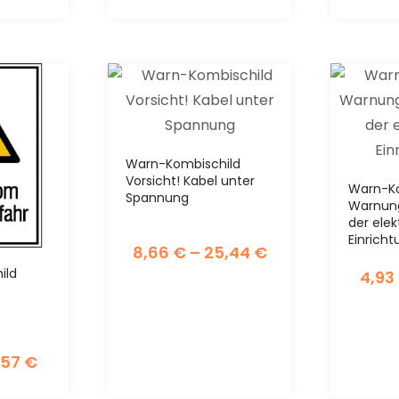
Warn-Kombischild
Vorsicht! Kabel unter
Warn-Ko
Spannung
Warnung
der elek
Einrich
8,66
€
–
25,44
€
ild
4,93
,57
€