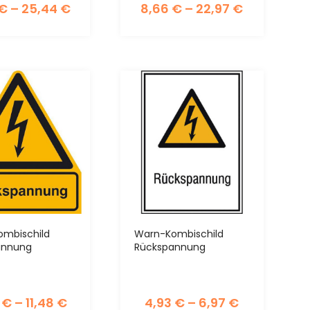
€
–
25,44
€
8,66
€
–
22,97
€
mbischild
Warn-Kombischild
annung
Rückspannung
6
€
–
11,48
€
4,93
€
–
6,97
€