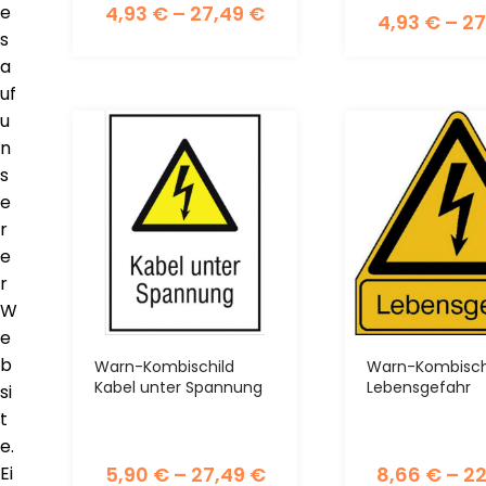
e
4,93
€
–
27,49
€
4,93
€
–
27
s
a
uf
u
n
s
e
r
e
r
W
e
b
Warn-Kombischild
Warn-Kombisch
Kabel unter Spannung
Lebensgefahr
si
t
e.
5,90
€
–
27,49
€
8,66
€
–
2
Ei