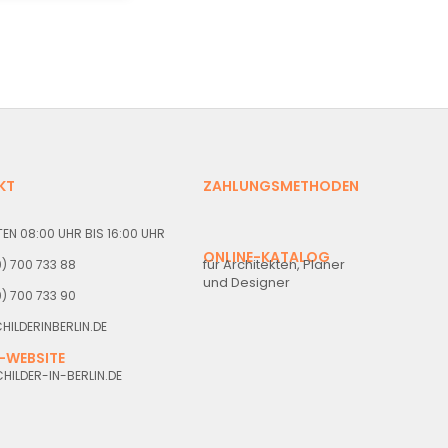
KT
ZAHLUNGSMETHODEN
EN 08:00 UHR BIS 16:00 UHR
ONLINE-KATALOG
für Architekten, Planer
30) 700 733 88
und Designer
0) 700 733 90
HILDERINBERLIN.DE
-WEBSITE
ILDER-IN-BERLIN.DE