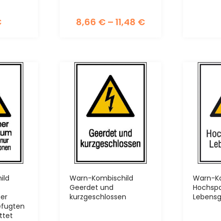
€
8,66
€
–
11,48
€
ild
Warn-Kombischild
Warn-Ko
Geerdet und
Hochsp
Der
kurzgeschlossen
Lebensg
befugten
ttet