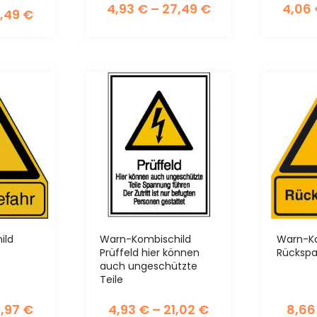
4,93
€
–
27,49
€
4,06
,49
€
ild
Warn-Kombischild
Warn-Ko
Prüffeld hier können
Rücksp
auch ungeschützte
Teile
2,97
€
4,93
€
–
21,02
€
8,6