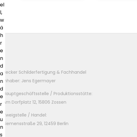
el
l,
w
ä
h
r
e
n
d
Becker Schilderfertigung & Fachhandel
a
Inhaber: Jens Egermayer
n
d
Hauptgeschäftsstelle / Produktionsstätte:
e
Am Dorfplatz 12, 15806 Zossen
r
e
Zweigstelle / Handel:
u
Siemensstraße 29, 12459 Berlin
n
s