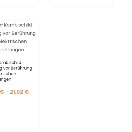
mbischild
 vor Berührung
trischen
tungen
€
–
21,02
€