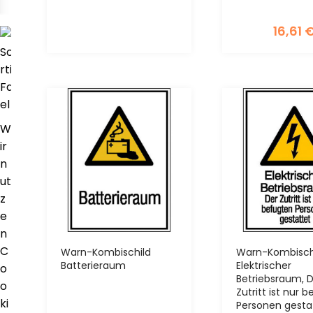
16,61
WIR
VERWENDEN
COOKIES
W
ir
n
ut
z
e
n
C
Warn-Kombischild
Warn-Kombisch
Batterieraum
Elektrischer
o
Betriebsraum, 
o
Zutritt ist nur 
ki
Personen gesta