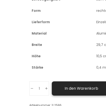
Form
recht
Lieferform
Einze
Material
Alum
Breite
29,7 
Höhe
10,5 
Stärke
0,4 
In den Warenkorb
Artikelnummer:
11.2586