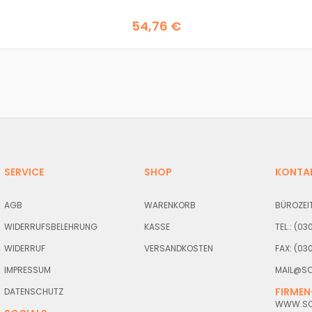
54,76
€
SERVICE
SHOP
KONTA
AGB
WARENKORB
BÜROZEIT
WIDERRUFSBELEHRUNG
KASSE
TEL.: (0
WIDERRUF
VERSANDKOSTEN
FAX: (03
IMPRESSUM
MAIL@SC
FIRMEN
DATENSCHUTZ
WWW.SCH