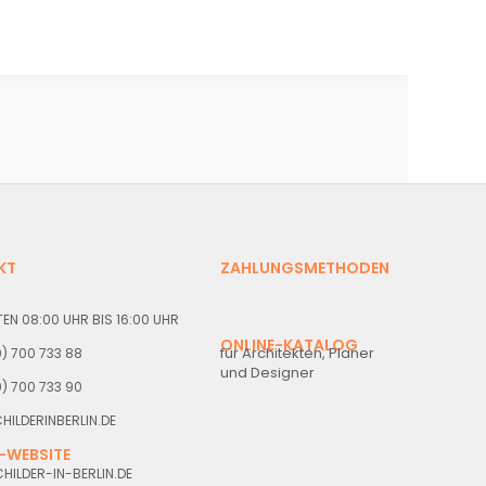
KT
ZAHLUNGSMETHODEN
EN 08:00 UHR BIS 16:00 UHR
ONLINE-KATALOG
für Architekten, Planer
30) 700 733 88
und Designer
0) 700 733 90
HILDERINBERLIN.DE
-WEBSITE
ILDER-IN-BERLIN.DE