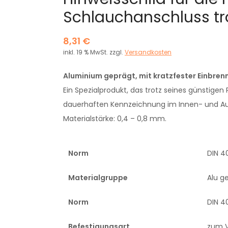
Schlauchanschluss t
8,31
€
inkl. 19 % MwSt.
zzgl.
Versandkosten
Aluminium geprägt, mit kratzfester Einbren
Ein Spezialprodukt, das trotz seines günstigen
dauerhaften Kennzeichnung im Innen- und Au
Materialstärke: 0,4 – 0,8 mm.
Norm
DIN 4
Materialgruppe
Alu g
Norm
DIN 4
Befestigungsart
zum 