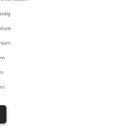
eckig
lstück
inium
cm
cm
mm