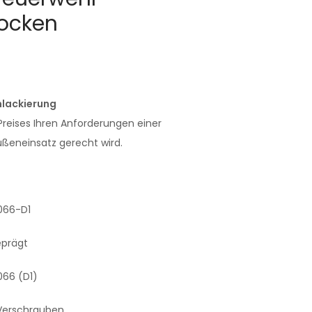
rocken
nlackierung
 Preises Ihren Anforderungen einer
ßeneinsatz gerecht wird.
066-D1
eprägt
066 (D1)
Verschrauben