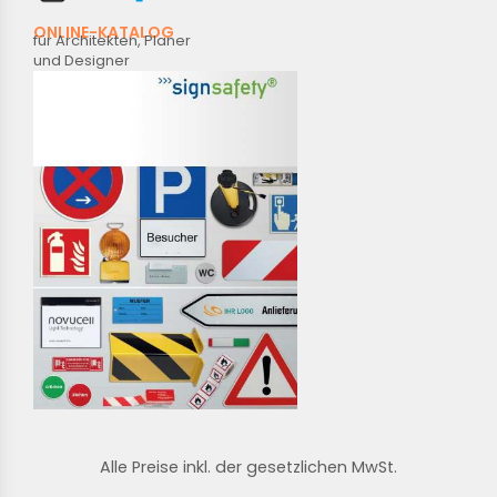
ONLINE-KATALOG
für Architekten, Planer
und Designer
Alle Preise inkl. der gesetzlichen MwSt.